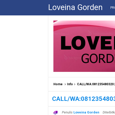
Loveina Gorden
PR
Home
Info
CALL/WA:081235480320
CALL/WA:081235480
Penulis
Loveina Gorden
Diterbit