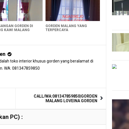
ANGAN GORDEN DI
GORDEN MALANG YANG
G KAWI MALANG
TERPERCAYA
den
alah toko interior khusus gorden yang beralamat di
an. WA: 081347859850
CALL/WA:081347859850|GORDEN
MALANG LOVEINA GORDEN
an PC) :