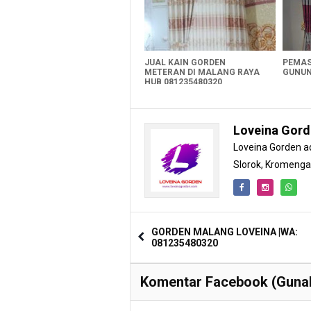
JUAL KAIN GORDEN
PEMAS
METERAN DI MALANG RAYA
GUNUN
HUB 081235480320
Loveina Gor
Loveina Gorden ad
Slorok, Kromeng
GORDEN MALANG LOVEINA |WA:
081235480320
Komentar Facebook (Gunak