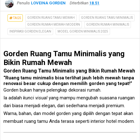
Penulis
LOVEINA GORDEN
Diterbitkan
18.51
GORDEN RUANG TAMU MEWAH
GORDEN RUANG TAMU MINIMALIS
TAGS
GORDEN RUMAH MEWAH MODERN
GORDEN RUMAH MINIMALIS
INSPIRASI GORDEN ELEGAN
MODEL GORDEN MINIMALIS 2025
Gorden Ruang Tamu Minimalis yang
Bikin Rumah Mewah
Gorden Ruang Tamu Minimalis yang Bikin Rumah Mewah
“Ruang tamu minimalis bisa terlihat jauh lebih mewah tanpa
renovasi besar cukup dengan memilih gorden yang tepat!”
Gorden bukan hanya pelengkap dekorasi rumah.
Ia adalah
kunci visual
yang mampu mengubah suasana ruangan
dari biasa menjadi elegan, dari sederhana menjadi premium.
Warna, bahan, dan model gorden yang dipilih dengan tepat akan
membuat ruang tamu Anda terasa seperti interior hotel modern.