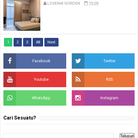
LOVEINA GORDEN
19.09
1
2
3
48
Next
Facebook
Twitter
Youtube
RSS
WhatsApp
Instagram
Cari Sesuatu?