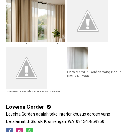
Gorden untuk Ruang Tamu Kecil
Jasa Ukur dan Pasang Gorden
agar Terlihat Luas
Malang Profesional untuk Rumah
dan Kantor
Cara Memilih Gorden yang Bagus
untuk Rumah
Kenapa Banyak Customer Repeat
Order di Loveina Gorden Malang?
Loveina Gorden
Loveina Gorden adalah toko interior khusus gorden yang
beralamat di Slorok, Kromengan. WA: 081347859850