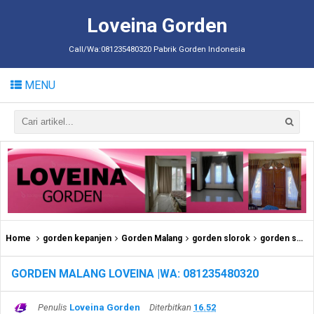
Loveina Gorden
Call/Wa:081235480320 Pabrik Gorden Indonesia
MENU
Home
gorden kepanjen
Gorden Malang
gorden slorok
gorden smokring
GORDEN MALANG LOVEINA |WA: 081235480320
Penulis
Loveina Gorden
Diterbitkan
16.52