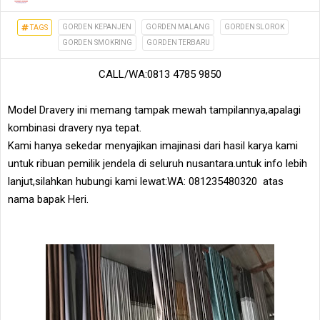
GORDEN KEPANJEN
GORDEN MALANG
GORDEN SLOROK
TAGS
GORDEN SMOKRING
GORDEN TERBARU
CALL/WA:0813 4785 9850
Model Dravery ini memang tampak mewah tampilannya,apalagi
kombinasi dravery nya tepat.
Kami hanya sekedar menyajikan imajinasi dari hasil karya kami
untuk ribuan pemilik jendela di seluruh nusantara.untuk info lebih
lanjut,silahkan hubungi kami lewat:WA: 081235480320
atas
nama bapak Heri.