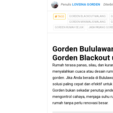
Penulis
LOVEINA GORDEN
Diterb
GORDEN BLACKOUT MALANG
G
TAGS
GORDEN MINIMALIS MALANG
G
GORDEN RUMAH SEJUK
JASA PASANG GOR
Gorden Bululawan
Gorden Blackout
Rumah terasa panas, silau, dan kur
menyalahkan cuaca atau desain ruma
gorden. Jika Anda berada di Bulula
solusi paling cepat dan efektif untu
Gorden bukan sekadar penutup jendel
mengontrol cahaya, menjaga suhu ru
rumah tanpa perlu renovasi besar.