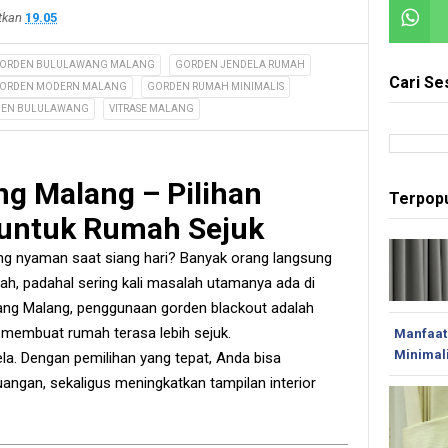
itkan
19.05
ORDEN BULULAWANG MALANG
GORDEN JENDELA RUMAH
Cari Se
ORDEN MODERN MALANG
GORDEN RUMAH MINIMALIS
DEN BULULAWANG
VITRASE MALANG
g Malang – Pilihan
Terpopu
 untuk Rumah Sejuk
ang nyaman saat siang hari? Banyak orang langsung
h, padahal sering kali masalah utamanya ada di
wang Malang, penggunaan gorden blackout adalah
k membuat rumah terasa lebih sejuk.
Manfaat
Minimal
a. Dengan pemilihan yang tepat, Anda bisa
angan, sekaligus meningkatkan tampilan interior