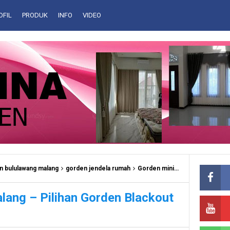
OFIL
PRODUK
INFO
VIDEO
n bululawang malang
gorden jendela rumah
Gorden minimalis Malang
gor
ang – Pilihan Gorden Blackout