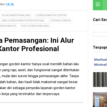
itkan
19.16
BLIND KANTOR MALANG
GORDEN KANTOR CUSTOM
Cari Se
JASA GORDEN KANTOR PROFESIONAL
LOVEINA GORDEN
ORDEN KANTOR
TOKO GORDEN MALANG
a Pemasangan: Ini Alur
antor Profesional
Terpopu
Manfaat
gan gorden kantor hanya soal memilih bahan lalu
Minimal
 yang rapi, awet, dan fungsional sangat ditentukan
, mulai dari survei hingga pemasangan akhir. Tanpa
 salah bahan, dan hasil tidak maksimal sangat besar.
n diri sebagai penyedia layanan gorden kantor
kerja yang terstruktur dan terpercaya.