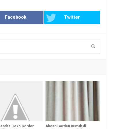
Facebook
Twitter
endasi Toko Gorden
Alasan Gorden Rumah di