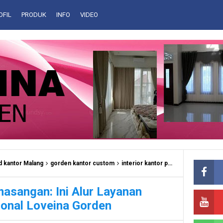
OFIL
PRODUK
INFO
VIDEO
nd kantor Malang
gorden kantor custom
interior kantor profesional
jasa g
masangan: Ini Alur Layanan
ional Loveina Gorden