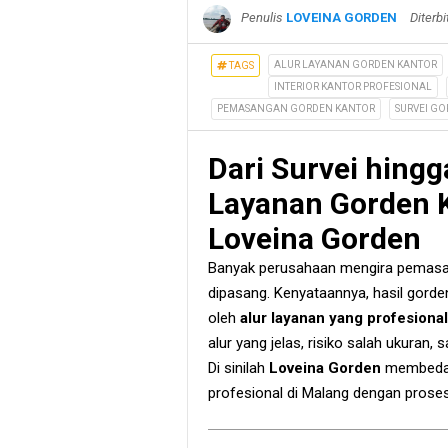
Penulis
LOVEINA GORDEN
Diterb
ALUR LAYANAN GORDEN KANTOR
TAGS
INTERIOR KANTOR PROFESIONAL
PEMASANGAN GORDEN KANTOR
SURVEI G
Dari Survei hingg
Layanan Gorden K
Loveina Gorden
Banyak perusahaan mengira pemasan
dipasang. Kenyataannya, hasil gorden
oleh
alur layanan yang profesional
alur yang jelas, risiko salah ukuran,
Di sinilah
Loveina Gorden
membedaka
profesional di Malang dengan proses 