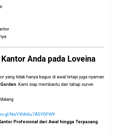
ir
antor
nya
Kantor Anda pada Loveina
r yang tidak hanya bagus di awal tetapi juga nyaman
 Gorden
. Kami siap membantu dari tahap survei
 Malang
.goo.gl/NwYXhKi6u7ASYDPW9
antor Profesional dari Awal hingga Terpasang