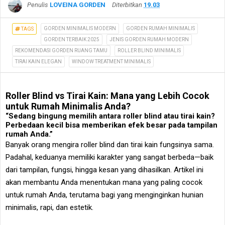
Penulis
LOVEINA GORDEN
Diterbitkan
19.03
GORDEN MINIMALIS MODERN
GORDEN RUMAH MINIMALIS
TAGS
GORDEN TERBAIK 2025
JENIS GORDEN RUMAH MODERN
REKOMENDASI GORDEN RUANG TAMU
ROLLER BLIND MINIMALIS
TIRAI KAIN ELEGAN
WINDOW TREATMENT MINIMALIS
Roller Blind vs Tirai Kain: Mana yang Lebih Cocok
untuk Rumah Minimalis Anda?
“Sedang bingung memilih antara roller blind atau tirai kain?
Perbedaan kecil bisa memberikan efek besar pada tampilan
rumah Anda.”
Banyak orang mengira roller blind dan tirai kain fungsinya sama.
Padahal, keduanya memiliki karakter yang sangat berbeda—baik
dari tampilan, fungsi, hingga kesan yang dihasilkan. Artikel ini
akan membantu Anda menentukan mana yang paling cocok
untuk rumah Anda, terutama bagi yang menginginkan hunian
minimalis, rapi, dan estetik.