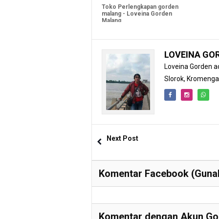
Toko Perlengkapan gorden
malang - Loveina Gorden
Malang
LOVEINA GO
Loveina Gorden ad
Slorok, Kromeng
Next Post
Komentar Facebook (Gunak
Komentar dengan Akun Goo