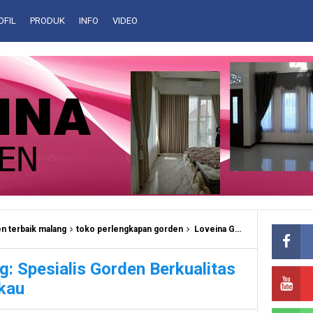
OFIL
PRODUK
INFO
VIDEO
n terbaik malang
toko perlengkapan gorden
Loveina Gorden Malang: Spesialis Gorden Berkualitas dengan Harga Terjangkau
: Spesialis Gorden Berkualitas
kau