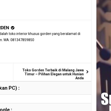
RDEN
alah toko interior khusus gorden yang beralamat di
an. WA: 081347859850
Toko Gorden Terbaik di Malang Jawa
Timur – Pilihan Elegan untuk Hunian
Anda
an PC) :
gle :