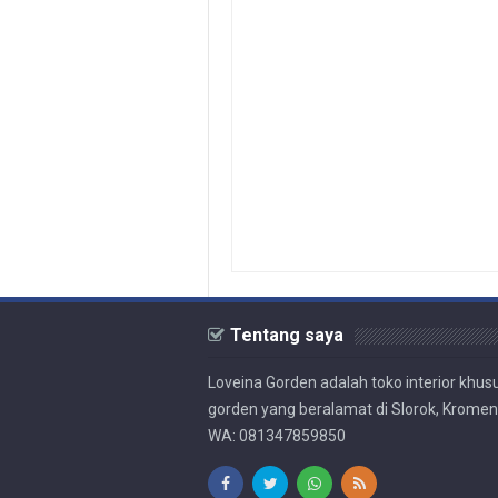
Tentang saya
Loveina Gorden adalah toko interior khus
gorden yang beralamat di Slorok, Krome
WA: 081347859850