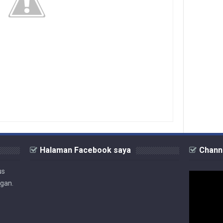
Halaman Facebook saya
Chann
us
ngan.