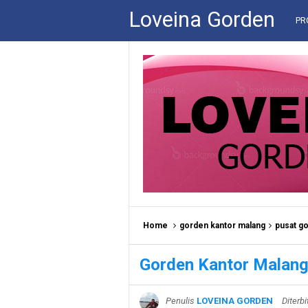
Loveina Gorden
PR
Home
gorden kantor malang
pusat go
Gorden Kantor Malan
Penulis
LOVEINA GORDEN
Diterb