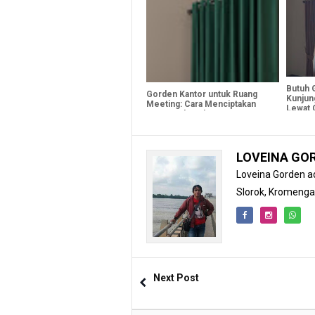
Butuh 
Gorden Kantor untuk Ruang
Kunjun
Meeting: Cara Menciptakan
Lewat 
Ruang Fokus dan Nyaman
LOVEINA GO
Loveina Gorden ad
Slorok, Kromeng
Next Post