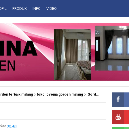
OFIL
PRODUK
INFO
VIDEO
rden terbaik malang
toko loveina gorden malang
Gorden Kantor Malang
g
itkan
15.43