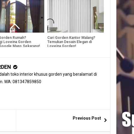
Gorden Rumah?
Cari Gorden Kantor Malang?
gi Loveina Gorden
Temukan Desain Elegan di
Google Maps Sekarang!
Loveina Gorden!
RDEN
alah toko interior khusus gorden yang beralamat di
an. WA: 081347859850
Previous Post