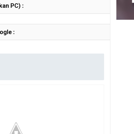
an PC) :
gle :