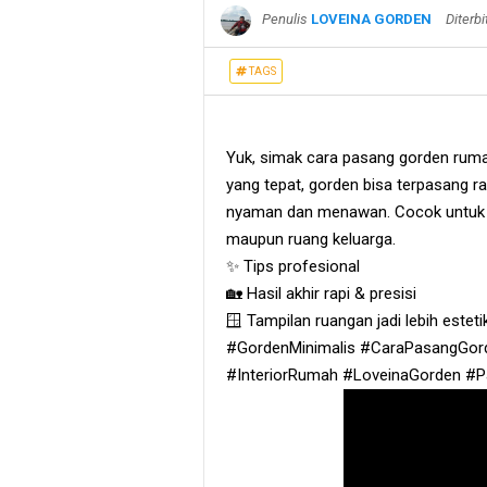
Penulis
LOVEINA GORDEN
Diterb
TAGS
Yuk, simak cara pasang gorden ruma
yang tepat, gorden bisa terpasang ra
nyaman dan menawan. Cocok untuk se
maupun ruang keluarga.
✨ Tips profesional
🏡 Hasil akhir rapi & presisi
🪟 Tampilan ruangan jadi lebih estet
#GordenMinimalis #CaraPasangGord
#InteriorRumah #LoveinaGorden #