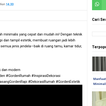
itkan
14.33
Cari Se
h minimalis yang cepat dan mudah ini! Dengan teknik
pi dan tampil estetik, membuat ruangan jadi lebih
mua jenis jendela—baik di ruang tamu, kamar tidur,
Terpopu
ik dan modern
en #GordenRumah #InspirasiDekorasi
Manfaat
PasangGordenRapi #DekorasiRumah #GordenEstetik
Minimal