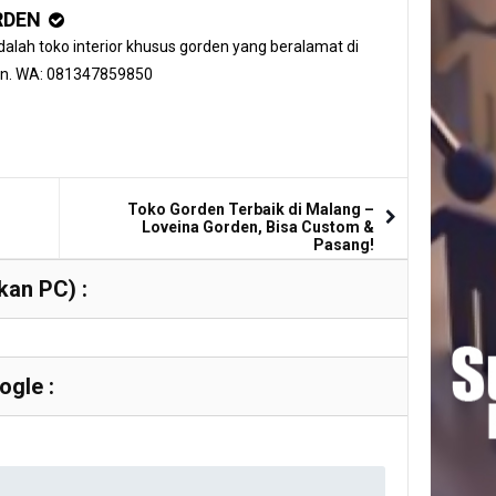
RDEN
alah toko interior khusus gorden yang beralamat di
an. WA: 081347859850
Toko Gorden Terbaik di Malang –
Loveina Gorden, Bisa Custom &
Pasang!
an PC) :
gle :