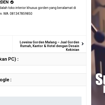
RDEN
alah toko interior khusus gorden yang beralamat di
an. WA: 081347859850
Loveina Gorden Malang – Jual Gorden
Rumah, Kantor & Hotel dengan Desain
Kekinian
an PC) :
gle :