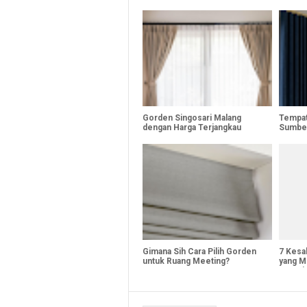
Gorden Singosari Malang
Tempat
dengan Harga Terjangkau
Sumbe
Gimana Sih Cara Pilih Gorden
7 Kesa
untuk Ruang Meeting?
yang M
Sempit