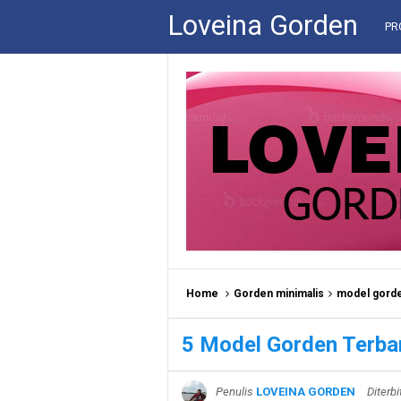
Loveina Gorden
PR
Home
Gorden minimalis
model gorde
5 Model Gorden Terba
Penulis
LOVEINA GORDEN
Diterb