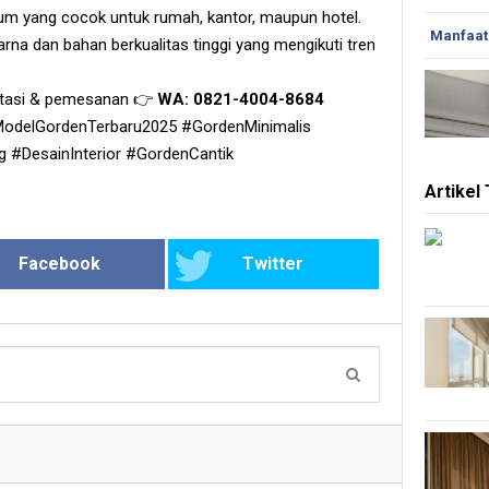
mium yang cocok untuk rumah, kantor, maupun hotel.
Manfaat
warna dan bahan berkualitas tinggi yang mengikuti tren
ltasi & pemesanan 👉
WA: 0821-4004-8684
odelGordenTerbaru2025 #GordenMinimalis
#DesainInterior #GordenCantik
Artikel
Facebook
Twitter