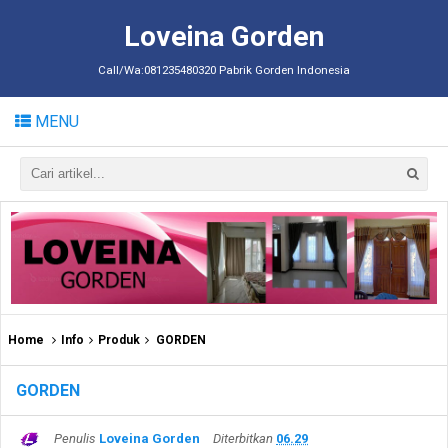
Loveina Gorden
Call/Wa:081235480320 Pabrik Gorden Indonesia
MENU
Home
Info
Produk
GORDEN
GORDEN
Penulis
Loveina Gorden
Diterbitkan
06.29