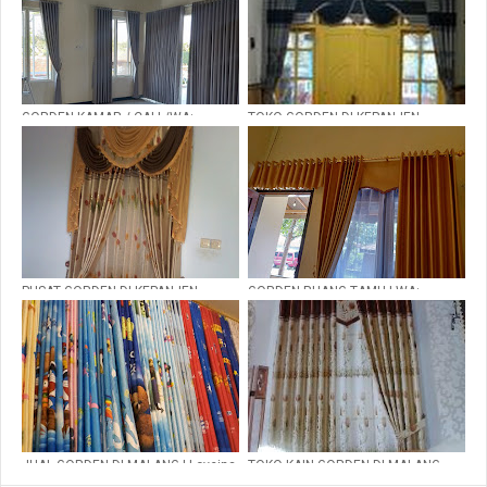
GORDEN KAMAR / CALL/WA:
TOKO GORDEN DI KEPANJEN
081235480320
LOVEINA GORDEN | |WA:
081235480320
PUSAT GORDEN DI KEPANJEN
GORDEN RUANG TAMU | WA:
MALANG |WA: 081235480320
081235480320
JUAL GORDEN DI MALANG | Loveina
TOKO KAIN GORDEN DI MALANG
Gorden Malang