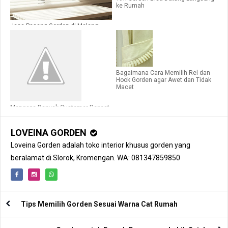
ke Rumah
Jasa Pasang Gorden di Malang:
Panduan Memilih yang Rapi dan
Tahan Lama
Bagaimana Cara Memilih Rel dan
Hook Gorden agar Awet dan Tidak
Macet
Mengapa Banyak Customer Repeat
Order di Loveina Gorden Malang?
LOVEINA GORDEN
Loveina Gorden adalah toko interior khusus gorden yang
beralamat di Slorok, Kromengan. WA: 081347859850
Tips Memilih Gorden Sesuai Warna Cat Rumah