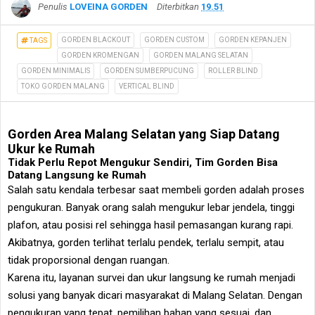
Penulis
LOVEINA GORDEN
Diterbitkan
19.51
GORDEN BLACKOUT
GORDEN CUSTOM
GORDEN KEPANJEN
TAGS
GORDEN KROMENGAN
GORDEN MALANG SELATAN
GORDEN MINIMALIS
GORDEN SUMBERPUCUNG
ROLLER BLIND
TOKO GORDEN MALANG
VERTICAL BLIND
Gorden Area Malang Selatan yang Siap Datang
Ukur ke Rumah
Tidak Perlu Repot Mengukur Sendiri, Tim Gorden Bisa
Datang Langsung ke Rumah
Salah satu kendala terbesar saat membeli gorden adalah proses
pengukuran. Banyak orang salah mengukur lebar jendela, tinggi
plafon, atau posisi rel sehingga hasil pemasangan kurang rapi.
Akibatnya, gorden terlihat terlalu pendek, terlalu sempit, atau
tidak proporsional dengan ruangan.
Karena itu, layanan survei dan ukur langsung ke rumah menjadi
solusi yang banyak dicari masyarakat di Malang Selatan. Dengan
pengukuran yang tepat, pemilihan bahan yang sesuai, dan