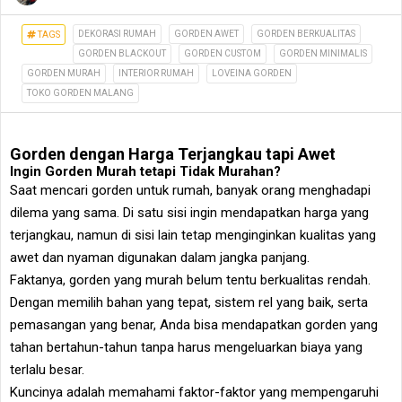
DEKORASI RUMAH
GORDEN AWET
GORDEN BERKUALITAS
TAGS
GORDEN BLACKOUT
GORDEN CUSTOM
GORDEN MINIMALIS
GORDEN MURAH
INTERIOR RUMAH
LOVEINA GORDEN
TOKO GORDEN MALANG
Gorden dengan Harga Terjangkau tapi Awet
Ingin Gorden Murah tetapi Tidak Murahan?
Saat mencari gorden untuk rumah, banyak orang menghadapi
dilema yang sama. Di satu sisi ingin mendapatkan harga yang
terjangkau, namun di sisi lain tetap menginginkan kualitas yang
awet dan nyaman digunakan dalam jangka panjang.
Faktanya, gorden yang murah belum tentu berkualitas rendah.
Dengan memilih bahan yang tepat, sistem rel yang baik, serta
pemasangan yang benar, Anda bisa mendapatkan gorden yang
tahan bertahun-tahun tanpa harus mengeluarkan biaya yang
terlalu besar.
Kuncinya adalah memahami faktor-faktor yang mempengaruhi