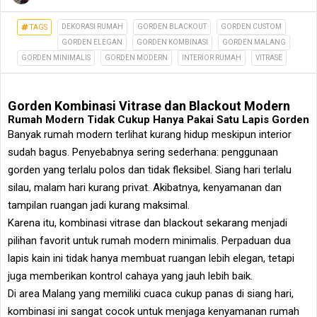
DEKORASI RUMAH
GORDEN BLACKOUT
GORDEN CUSTOM
TAGS
GORDEN ELEGAN
GORDEN KOMBINASI
GORDEN MALANG
GORDEN MINIMALIS
GORDEN MODERN
INTERIOR RUMAH
VITRASE
Gorden Kombinasi Vitrase dan Blackout Modern
Rumah Modern Tidak Cukup Hanya Pakai Satu Lapis Gorden
Banyak rumah modern terlihat kurang hidup meskipun interior
sudah bagus. Penyebabnya sering sederhana: penggunaan
gorden yang terlalu polos dan tidak fleksibel. Siang hari terlalu
silau, malam hari kurang privat. Akibatnya, kenyamanan dan
tampilan ruangan jadi kurang maksimal.
Karena itu, kombinasi vitrase dan blackout sekarang menjadi
pilihan favorit untuk rumah modern minimalis. Perpaduan dua
lapis kain ini tidak hanya membuat ruangan lebih elegan, tetapi
juga memberikan kontrol cahaya yang jauh lebih baik.
Di area Malang yang memiliki cuaca cukup panas di siang hari,
kombinasi ini sangat cocok untuk menjaga kenyamanan rumah