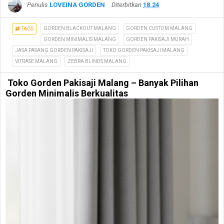
Penulis
LOVEINA GORDEN
Diterbitkan
18.24
GORDEN BLACKOUT MALANG
GORDEN CUSTOM MALANG
TAGS
GORDEN MINIMALIS MALANG
GORDEN PAKISAJI MURAH
JASA PASANG GORDEN PAKISAJI
TOKO GORDEN PAKISAJI MALANG
VITRASE MALANG
ZEBRA BLINDS MALANG
Toko Gorden Pakisaji Malang – Banyak Pilihan
Gorden Minimalis Berkualitas