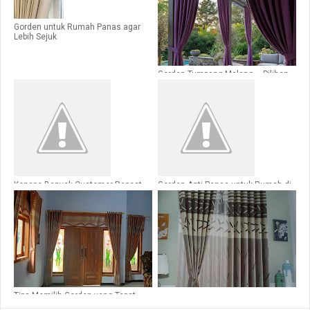
Gorden untuk Rumah Panas agar
Lebih Sejuk
Gorden Tumpang Malang – Pilihan
Gorden Minimalis untuk Ruang
Tamu
Kenapa Banyak Customer Repeat
Gorden Anti Panas untuk Rumah di
Order di Loveina Gorden Malang?
Malang yang Menghadap Barat
Tips Memilih Gorden yang Tepat
Sesuai Tema Ruangan Anda -