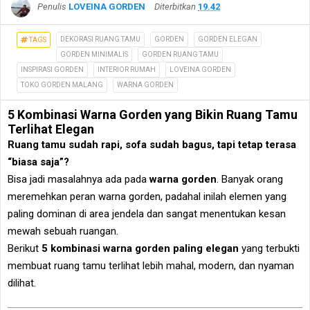
Penulis
LOVEINA GORDEN
Diterbitkan
19.42
DEKORASI RUANG TAMU
GORDEN
GORDEN ELEGAN
TAGS
GORDEN MINIMALIS
GORDEN RUANG TAMU
INSPIRASI GORDEN
INTERIOR RUMAH
LOVEINA GORDEN
TOKO GORDEN MALANG
WARNA GORDEN
5 Kombinasi Warna Gorden yang Bikin Ruang Tamu
Terlihat Elegan
Ruang tamu sudah rapi, sofa sudah bagus, tapi tetap terasa
“biasa saja”?
Bisa jadi masalahnya ada pada
warna gorden
. Banyak orang
meremehkan peran warna gorden, padahal inilah elemen yang
paling dominan di area jendela dan sangat menentukan kesan
mewah sebuah ruangan.
Berikut
5 kombinasi warna gorden paling elegan
yang terbukti
membuat ruang tamu terlihat lebih mahal, modern, dan nyaman
dilihat.