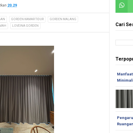
itkan
20.29
GAN
GORDEN KAMAR TIDUR
GORDEN MALANG
Cari Se
UMAH
LOVEINA GORDEN
Terpopu
Manfaat
Minimal
Pengaru
Ruanga