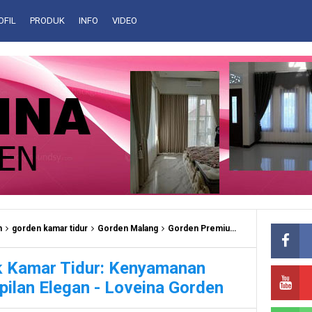
OFIL
PRODUK
INFO
VIDEO
n
gorden kamar tidur
Gorden Malang
Gorden Premium
interior rumah
k Kamar Tidur: Kenyamanan
ilan Elegan - Loveina Gorden