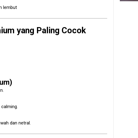
n lembut
ium yang Paling Cocok
ium)
n.
 calming.
wah dan netral.