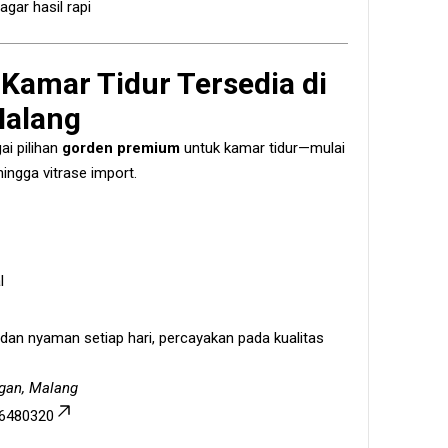
gar hasil rapi
amar Tidur Tersedia di
Malang
i pilihan
gorden premium
untuk kamar tidur—mulai
hingga vitrase import.
l
dan nyaman setiap hari, percayakan pada kualitas
gan, Malang
36480320