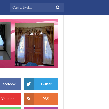
loveina gorden
Gorden Premium untuk Kamar Tidur: Kenyamanan Maksimal 
Facebook
Twitter
Youtube
RSS