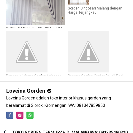
Gorden Singosari Malang dengan
Harga Terjangkau
GORDEN MOTIF BLUDRU|CALL/WA:
081235480320
Pengaruh Warna Gorden terhadap
Pasang Gorden Kantor Sekali Rapi
Suasana Ruangan
Bertahun-Tahun
Loveina Gorden
Loveina Gorden adalah toko interior khusus gorden yang
beralamat di Slorok, Kromengan. WA: 081347859850
TOKO GORDEN TERMURAH DI MALANG |WA: 081235480320