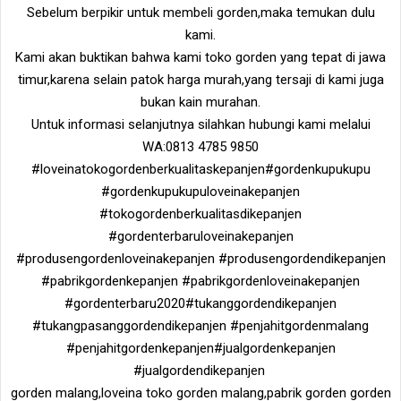
Sebelum berpikir untuk membeli gorden,maka temukan dulu
kami.
Kami akan buktikan bahwa kami toko gorden yang tepat di jawa
timur,karena selain patok harga murah,yang tersaji di kami juga
bukan kain murahan.
Untuk informasi selanjutnya silahkan hubungi kami melalui
WA:0813 4785 9850
#loveinatokogordenberkualitaskepanjen#gordenkupukupu
#gordenkupukupuloveinakepanjen
#tokogordenberkualitasdikepanjen
#gordenterbaruloveinakepanjen
#produsengordenloveinakepanjen #produsengordendikepanjen
#pabrikgordenkepanjen #pabrikgordenloveinakepanjen
#gordenterbaru2020#tukanggordendikepanjen
#tukangpasanggordendikepanjen #penjahitgordenmalang
#penjahitgordenkepanjen#jualgordenkepanjen
#jualgordendikepanjen
gorden malang,loveina toko gorden malang,pabrik gorden gorden