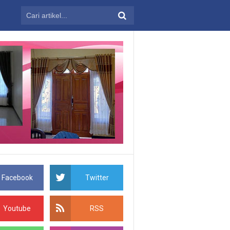
isModern
Gorden murah
Gorden Murah Malang
Gorden Murah Shopee
Facebook
Twitter
Youtube
RSS