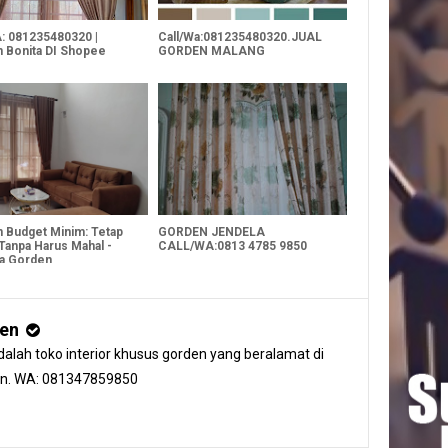
A: 081235480320 |
Call/Wa:081235480320.JUAL
 Bonita DI Shopee
GORDEN MALANG
 Budget Minim: Tetap
GORDEN JENDELA
 Tanpa Harus Mahal -
CALL/WA:0813 4785 9850
a Gorden
den
alah toko interior khusus gorden yang beralamat di
an. WA: 081347859850