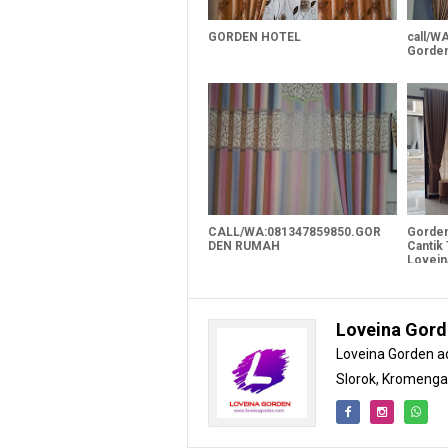
GORDEN HOTEL
call/W
Gorden
CALL/WA:081347859850.GOR
Gorden
DEN RUMAH
Cantik
Lovein
Loveina Gor
Loveina Gorden ad
Slorok, Kromeng