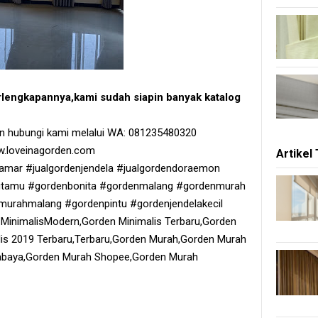
rlengkapannya,kami sudah siapin banyak katalog
kan hubungi kami melalui WA: 081235480320
.loveinagorden.com
Artikel
kamar #jualgordenjendela #jualgordendoraemon
ngtamu #gordenbonita #gordenmalang #gordenmurah
urahmalang #gordenpintu #gordenjendelakecil
n MinimalisModern,Gorden Minimalis Terbaru,Gorden
lis 2019 Terbaru,Terbaru,Gorden Murah,Gorden Murah
abaya,Gorden Murah Shopee,Gorden Murah