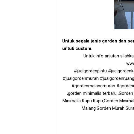
Untuk segala jenis gorden dan pe
untuk custom.
Untuk info anjutan silah
www
#jualgordenpintu #jualgorden
#jualgordenmurah #jualgordenrua
#gordenmalangmurah #gordenm
,gorden minimalis terbaru ,Gorde
Minimalis Kupu Kupu,Gorden Minima
Malang,Gorden Murah Sur