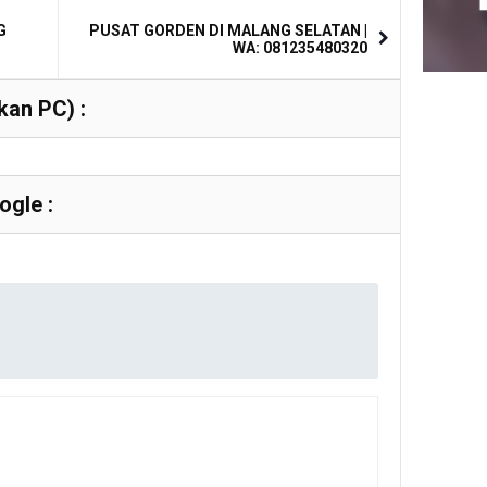
G
PUSAT GORDEN DI MALANG SELATAN |
WA: 081235480320
an PC) :
gle :