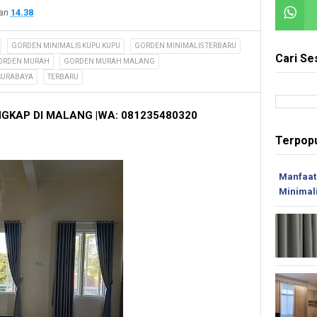
kan
14.38
GORDEN MINIMALIS KUPU KUPU
GORDEN MINIMALIS TERBARU
Cari Se
ORDEN MURAH
GORDEN MURAH MALANG
SURABAYA
TERBARU
GKAP DI MALANG |
WA: 081235480320
Terpopu
Manfaat
Minimal