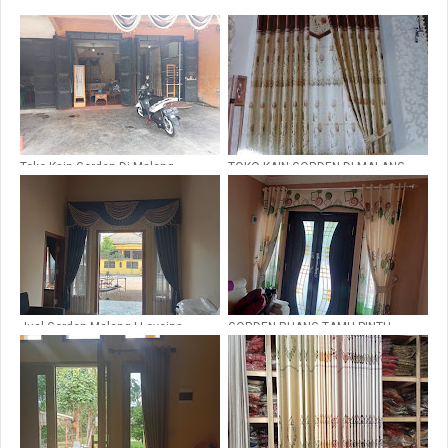
Toko Kain Gorden Di Malang
TOKO KAIN GORDEN DI MALANG
Jual Gorden Malang | Loveina
GORDEN RUANG TAMU PINTU
Gorden Malang
TENGAH KUPU TARUNG