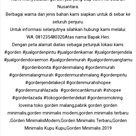
Nusantara.
Berbagai warna dan jenis bahan kami siapkan untuk di sebar ke
seluruh penjuru.
Untuk informasi selanjutnya silahkan hubungi kami melalui:
WA: 081235480320Atas nama Bapak Heri.
Dengan peta alamat diatas sebagai petunjuk lokasi kami.
#gorden #jualgordenpintu #jualgordenkamar #jualgordenjendela
#jualgordendoraemon #jualgordenmurah #jualgordenruangtamu
#gordenbonita #gordenmalang #gordenmurah
#gordenmalangmurah #gordenmurahmalang #gordenpintu
#gordenjendelakecil #gordenmurahshopee
#gordenmurahlazada #gordencantikmurah #shopee
#gordenlazada #tokogordenterdekat #gordensmokring
loveina toko gorden malang,pabrik gorden gorden
minimalis,gorden minimalis modern,gorden minimalis terbaru
,Gorden MinimalisModern,Gorden Minimalis Terbaru,Gorden
Minimalis Kupu Kupu,Gorden Minimalis 2019