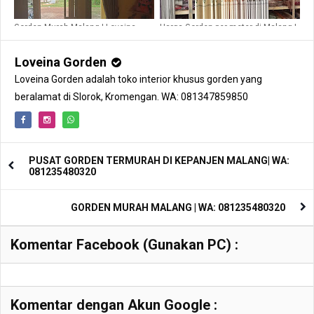
Gorden Murah Malang | Loveina
Harga Gorden per meter di Malang |
Gorden
LOVEINA GORDEN |
WA:081235480320
Loveina Gorden
Loveina Gorden adalah toko interior khusus gorden yang
beralamat di Slorok, Kromengan. WA: 081347859850
PUSAT GORDEN TERMURAH DI KEPANJEN MALANG| WA:
081235480320
GORDEN MURAH MALANG | WA: 081235480320
Komentar Facebook (Gunakan PC) :
Komentar dengan Akun Google :