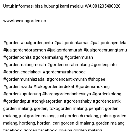
Untuk informasi bisa hubungi kami melalui WA:081235480320
www.loveinagorden.co
#gorden #jualgordenpintu #jualgordenkamar #jualgordenjendela
#jualgordendoraemon #jualgordenmurah #jualgordenruangtamu
#gordenbonita #gordenmalang #gordenmurah
#gordenmalangmurah #gordenmurahmalang #gordenpintu
#gordenjendelakecil #gordenmurahshopee
#gordenmurahlazada #gordencantikmurah #shopee
#gordenlazada #tokogordenterdekat #gordensmokring
#gordenkuputarung #hargagordendanbesinya #gordenkolong
#gordendapur #tongkatgorden #gordenshaby #gordencantik
gorden malang, gorden, tokogorden malang, penjahit gorden
malang, jual gorden malang, jual gorden di malang, pabrik gorden
malang, hordeng, horden, cari gorden di malang, gorden malang
facebook, gorden facebook, loveina gorden malang