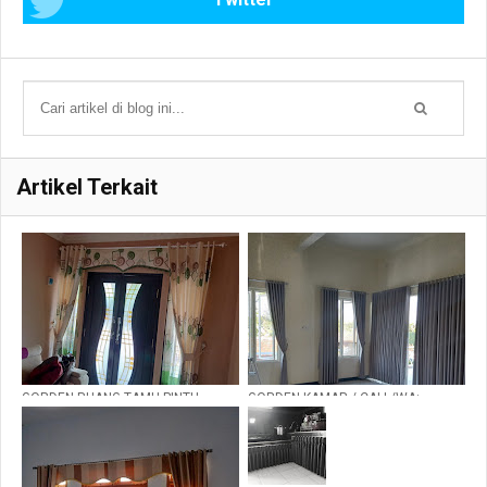
Artikel Terkait
GORDEN RUANG TAMU PINTU
GORDEN KAMAR / CALL/WA:
TENGAH KUPU TARUNG
081235480320