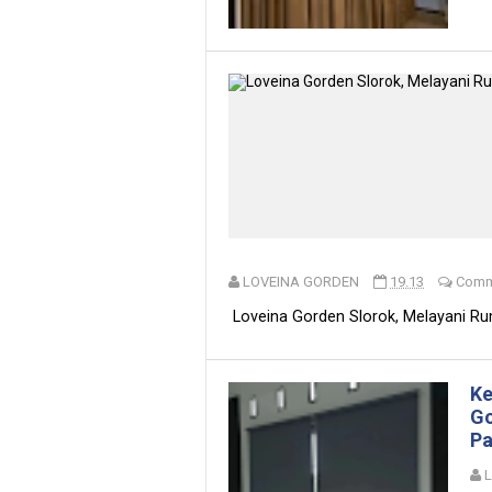
LOVEINA GORDEN
19.13
Comm
Loveina Gorden Slorok, Melayani Rum
Ke
Go
Pa