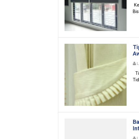
Ke
Bis
Ti
Aw
Ti
Tid
Ba
In