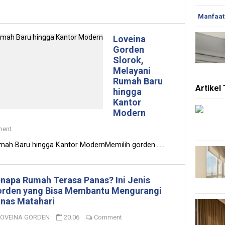
Manfaat
Loveina
Gorden
Slorok,
Melayani
Rumah Baru
Artikel
hingga
Kantor
Modern
ent
ah Baru hingga Kantor ModernMemilih gorden......
napa Rumah Terasa Panas? Ini Jenis
rden yang Bisa Membantu Mengurangi
nas Matahari
LOVEINA GORDEN
20.06
Comment