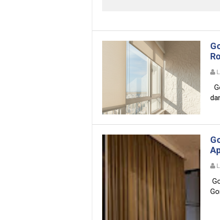
Go
Ro
Go
dan
Go
Ap
Go
Go