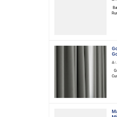
Ba
Ru
Go
Go
Go
Cus
Ma
Mi