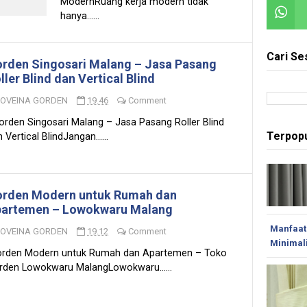
ModernRuang kerja modern tidak
hanya......
Cari Se
rden Singosari Malang – Jasa Pasang
ller Blind dan Vertical Blind
LOVEINA GORDEN
19.46
Comment
rden Singosari Malang – Jasa Pasang Roller Blind
Terpopu
 Vertical BlindJangan......
rden Modern untuk Rumah dan
artemen – Lowokwaru Malang
Manfaat
LOVEINA GORDEN
19.12
Comment
Minimal
rden Modern untuk Rumah dan Apartemen – Toko
rden Lowokwaru MalangLowokwaru......