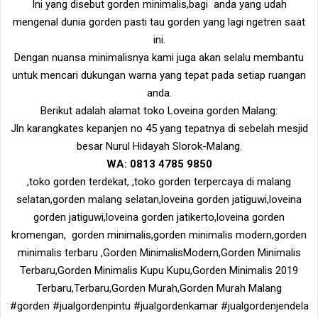
Ini yang disebut gorden minimalis,bagi anda yang udah
mengenal dunia gorden pasti tau gorden yang lagi ngetren saat
ini.
Dengan nuansa minimalisnya kami juga akan selalu membantu
untuk mencari dukungan warna yang tepat pada setiap ruangan
anda.
Berikut adalah alamat toko Loveina gorden Malang:
Jln karangkates kepanjen no 45 yang tepatnya di sebelah mesjid
besar Nurul Hidayah Slorok-Malang.
WA: 0813 4785 9850
,toko gorden terdekat, ,toko gorden terpercaya di malang
selatan,gorden malang selatan,loveina gorden jatiguwi,loveina
gorden jatiguwi,loveina gorden jatikerto,loveina gorden
kromengan, gorden minimalis,gorden minimalis modern,gorden
minimalis terbaru ,Gorden MinimalisModern,Gorden Minimalis
Terbaru,Gorden Minimalis Kupu Kupu,Gorden Minimalis 2019
Terbaru,Terbaru,Gorden Murah,Gorden Murah Malang
#gorden #jualgordenpintu #jualgordenkamar #jualgordenjendela