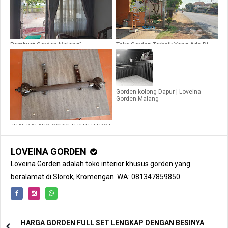
Pembuat Gorden Malang"
Toko Gorden Terbaik Yang Ada Di
Malang
Gorden kolong Dapur | Loveina
Gorden Malang
JUAL BATANG GORDEN DAN HARGA
PERMETER| LOVEINA GORDEN
WA:081235480320
LOVEINA GORDEN
Loveina Gorden adalah toko interior khusus gorden yang
beralamat di Slorok, Kromengan. WA: 081347859850
HARGA GORDEN FULL SET LENGKAP DENGAN BESINYA